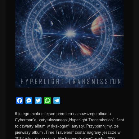
Facebook
Messenger
Twitter
WhatsApp
Telegram
6 lutego miała miejsce premiera najnowszego albumu
Cyberman’a, zatytułowanego „Hyperlight Transmission”. Jest
to czwarty album w dyskografii artysty. Przypomnijmy, że
pierwszy album „Time Travelers” został nagrany jeszcze w
2013 roku, druga płyta „Mysterious Galaxy” w roku 2022,