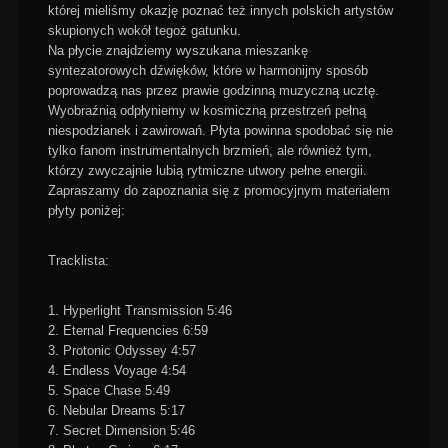
której mieliśmy okazję poznać też innych polskich artystów
skupionych wokół tegoż gatunku.
Na płycie znajdziemy wyszukana mieszankę
syntezatorowych dźwięków, które w harmonijny sposób
poprowadzą nas przez prawie godzinną muzyczną ucztę.
Wyobraźnią odpłyniemy w kosmiczną przestrzeń pełną
niespodzianek i zawirowań. Płyta powinna spodobać się nie
tylko fanom instrumentalnych brzmień, ale również tym,
którzy zwyczajnie lubią rytmiczne utwory pełne energii.
Zapraszamy do zapoznania się z promocyjnym materiałem
płyty poniżej:
Tracklista:
1. Hyperlight Transmission 5:46
2. Eternal Frequencies 6:59
3. Protonic Odyssey 4:57
4. Endless Voyage 4:54
5. Space Chase 5:49
6. Nebular Dreams 5:17
7. Secret Dimension 5:46