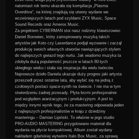
natomiast rok temu ukazała się kompilacja „Plasma
Overdrive”, na której znajdują się utwory wydane we
wcześniejszych latach pod szyldami ZYX Music, Space
Sound Records oraz Ameros Music.
Za projektem CYBERMAN stoi nasz rodzimy klawiszowiec
Daniel Borowiec, który zainspirowany muzyką takich
artystów jak Koto czy Laserdance podjął wyzwanie i zaczął
produkcję swoich własnych utworów nawiązujących stylem
do najlepszych gwiazd tego nurtu. Jak wiadomo muzyka ta
zdobyła dużą popularność jeszcze w latach 80-tych
ubiegłego wieku i stała się inspiracja dla wielu twórców.
Najnowsze dzieło Daniela ukazuje duży progres jaki artysta
przeszedł przez ostatnie lata, aby wybić się na jedną z
czołowych postaci space-synth na świecie. I nie ma w tym
stwierdzeniu żadnej przesady. Płyta brzmi profesjonalnie
pod względem aranżacyjnym i produkcyjnym. A jest to
między innymi wynik tego, że za mastering odpowiada jeden
z najlepszych profesjonalistów w kraju z dziedziny
masteringu – Damian Lipiński. To właśnie w jego studio
PRO-AUDIO MASTERING przygotowano materiał dla
wydania na płycie kompaktowej. Album został wydany
nakładem gdańskiej wytwórni Italo Box Music, za sprawą