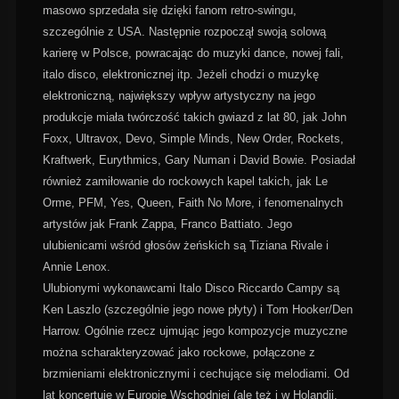
masowo sprzedała się dzięki fanom retro-swingu,
szczególnie z USA. Następnie rozpoczął swoją solową
karierę w Polsce, powracając do muzyki dance, nowej fali,
italo disco, elektronicznej itp. Jeżeli chodzi o muzykę
elektroniczną, największy wpływ artystyczny na jego
produkcje miała twórczość takich gwiazd z lat 80, jak John
Foxx, Ultravox, Devo, Simple Minds, New Order, Rockets,
Kraftwerk, Eurythmics, Gary Numan i David Bowie. Posiadał
również zamiłowanie do rockowych kapel takich, jak Le
Orme, PFM, Yes, Queen, Faith No More, i fenomenalnych
artystów jak Frank Zappa, Franco Battiato. Jego
ulubienicami wśród głosów żeńskich są Tiziana Rivale i
Annie Lenox.
Ulubionymi wykonawcami Italo Disco Riccardo Campy są
Ken Laszlo (szczególnie jego nowe płyty) i Tom Hooker/Den
Harrow. Ogólnie rzecz ujmując jego kompozycje muzyczne
można scharakteryzować jako rockowe, połączone z
brzmieniami elektronicznymi i cechujące się melodiami. Od
lat koncertuje w Europie Wschodniej (ale też i w Holandii,