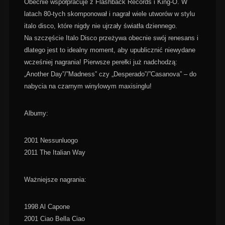
Obecnie współpracuje z Flashback Records i King-O. W
latach 80-tych skomponował i nagrał wiele utworów w stylu
italo disco, które nigdy nie ujrzały światła dziennego.
Na szczęście Italo Disco przeżywa obecnie swój renesans i
dlatego jest to idealny moment, aby upublicznić niewydane
wcześniej nagrania! Pierwsze perełki już nadchodzą:
„Another Day”/”Madness” czy „Desperado”/”Casanova” – do
nabycia na czarnym winylowym maxisinglu!
Albumy:
2001 Nessunluogo
2011 The Italian Way
Ważniejsze nagrania:
1998 Al Capone
2001 Ciao Bella Ciao