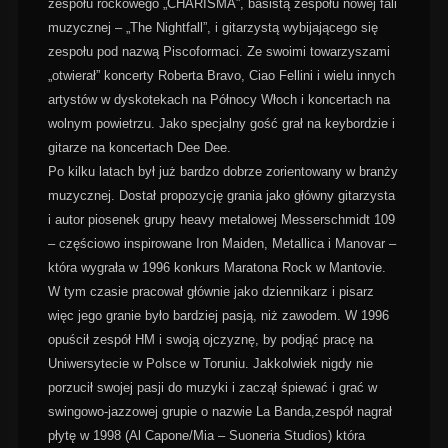
zespołu rockowego „CHARISMA”, basistą zespołu nowej fali
muzycznej – „The Nightfall”, i gitarzystą wybijającego się
zespołu pod nazwą Piscoformaci. Ze swoimi towarzyszami
„otwierał” koncerty Roberta Bravo, Ciao Fellini i wielu innych
artystów w dyskotekach na Północy Włoch i koncertach na
wolnym powietrzu. Jako specjalny gość grał na keybordzie i
gitarze na koncertach Dee Dee.
Po kilku latach był już bardzo dobrze zorientowany w branży
muzycznej. Dostał propozycję grania jako główny gitarzysta
i autor piosenek grupy heavy metalowej Messerschmidt 109
– częściowo inspirowane Iron Maiden, Metallica i Manovar –
która wygrała w 1996 konkurs Maratona Rock w Mantovie.
W tym czasie pracował głównie jako dziennikarz i pisarz
więc jego granie było bardziej pasją, niż zawodem. W 1996
opuścił zespół HM i swoją ojczyznę, by podjąć pracę na
Uniwersytecie w Polsce w Toruniu. Jakkolwiek nigdy nie
porzucił swojej pasji do muzyki i zaczął śpiewać i grać w
swingowo-jazzowej grupie o nazwie La Banda,zespół nagrał
płytę w 1998 (Al Capone/Mia – Suoneria Studios) która