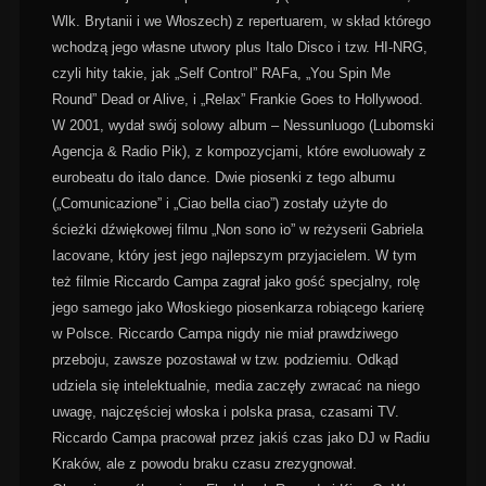
Wlk. Brytanii i we Włoszech) z repertuarem, w skład którego
wchodzą jego własne utwory plus Italo Disco i tzw. HI-NRG,
czyli hity takie, jak „Self Control” RAFa, „You Spin Me
Round” Dead or Alive, i „Relax” Frankie Goes to Hollywood.
W 2001, wydał swój solowy album – Nessunluogo (Lubomski
Agencja & Radio Pik), z kompozycjami, które ewoluowały z
eurobeatu do italo dance. Dwie piosenki z tego albumu
(„Comunicazione” i „Ciao bella ciao”) zostały użyte do
ścieżki dźwiękowej filmu „Non sono io” w reżyserii Gabriela
Iacovane, który jest jego najlepszym przyjacielem. W tym
też filmie Riccardo Campa zagrał jako gość specjalny, rolę
jego samego jako Włoskiego piosenkarza robiącego karierę
w Polsce. Riccardo Campa nigdy nie miał prawdziwego
przeboju, zawsze pozostawał w tzw. podziemiu. Odkąd
udziela się intelektualnie, media zaczęły zwracać na niego
uwagę, najczęściej włoska i polska prasa, czasami TV.
Riccardo Campa pracował przez jakiś czas jako DJ w Radiu
Kraków, ale z powodu braku czasu zrezygnował.