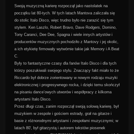
Swoją muzyczną karierę rozpoczął jako nastolatek na
początku lat 80-tych. W tych latach Mantova zaliczała się
do stolic Italo Disco, więc trudno było nie zarazić się tym
stylem. Ken Laszlo, Robert Bravo, Dave Rodgers, Domino,
Tony Caranci, Dee Dee, Spagna i wiele innych artystów i
producentów muzycznych pochodziło z Mantovy i jej okolic,
a ich etykietę firmowały wytwórnie takie jak Memory i A Beat
C.
Były to fantastyczne czasy dla fanów Italo Disco i dla tych
którzy poszukiwali swojego stylu. Znaczący fakt miało to że
Riccardo był dobrze zorientowany w nowym rodzaju muzyki
elektronicznej i progresywnego rocka, i dzięki temu skończył
na pisaniu dance’owych utworów i współpracy z kilkoma
artystami Italo Disco.
Przez długi czas, zanim rozpoczął swoją solową karierę, był
muzykiem w zespole i gościem estrady, grał na gitarze i
basie z różnorodnymi artystami i zespołami muzycznymi; w
latach 80′, był gitarzystą i autorem tekstów piosenek