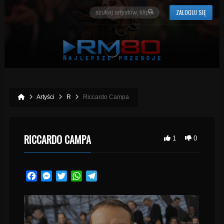
ZALOGUJ SIĘ
Artyści
R
Riccardo Campa
RICCARDO CAMPA
1
0
Facebook
Messenger
Twitter
WhatsApp
Telegram