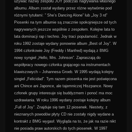
używać nazwy zespołu JOY podczas nagrywania własnego
albumu. Album został wydany przez różne wytwórnie pod
różnymi tytułami: ” She’s Dancing Alone” lub „Joy 3 rd”
Piosenki na tym albumie są znacznie spokojniejsze od tych
nagrywanych jeszcze wspólnie z zespołem. Kolejne lata to
lata dominacji rap i techno. Joy traci popularność. Jednak w
roku 1992 zostaje wydany ponownie album „Best of Joy”. W
1994 członkowie Joy (Freddy i Manfred) wydają z BMG
nowy syngiel „Hello, Mrs. Johnson”. Zapraszają do
współpracy nowego członka grającego na instrumentach
klawiszowych – Johannesa Groeb. W 1995 wydają kolejny
singiel „Felicidad”. Tym razem piosenka nie jest poświęcona
ani Chince ani Japonce, ale tajemniczej Hiszpance. Nowy
członek grupy interesuje się buddyzmem i ponoć ma moc
uzdrawiania. W roku 1996 wydany zostaje kolejny album
„Full of Joy”. Znajduje się tam 12 piosenek. Niestety, z
nieznanych powodów płyty CD nie zostały nigdy wydane a
kontrakt z BMG wygasł. Wygląda na to, że jak na razie nikt
nie posiada praw autorskich do tych piosenek. W 1997