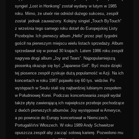
syngiel „Lost in Honkong” został wydany w lutym w 1985
roku. Mimo, że utwór nie odniósł dużego sukcesu, zespół
został jednak zauważony. Kolejny singiel „Touch ByTouch”
z września tego samego roku dotarł do Europejskiej Listy
Przebojów. Ich pierwszy album „Hello” przez pięć tygodni
gościł na pierwszym miejscu wielu listach sprzedaży. Album
sprzedawał się w ponad 30 krajach. Latem 1986 roku zespół
nagrywa drugi album „Joy and Tears”. Najpopularniejszą
piosenką okazuje się być „Japanese Girl”. Być może dzięki
tej piosence zespół zyskuje dużą popularność w Azji. Na ich
koncertach w roku 1987 pojawiło się 60 tys. widzów. Po
występach w Seulu stali się najbardziej lubianym zespołem
w Południowej Korei. Podczas koncertowania zespół wydal
także płytę zawierającą ich największe przeboje pochodzące
z dwóch pierwszych albumów. Joy występował w Ameryce,
a po powrocie do Europy koncertował w Niemczech,
Portugalii\r\ni Włoszech. W roku 1989 Andy Schweitzer
opuszcza zespół aby zacząć solową karierę. Pozwolono mu