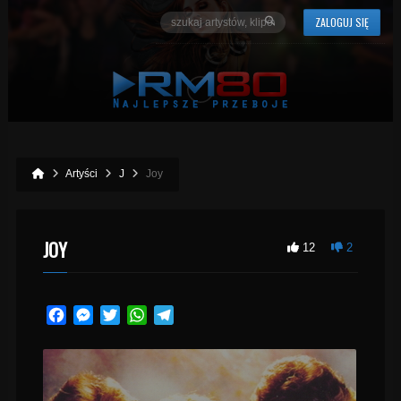
ZALOGUJ SIĘ
Artyści
J
Joy
JOY
12
2
Facebook
Messenger
Twitter
WhatsApp
Telegram