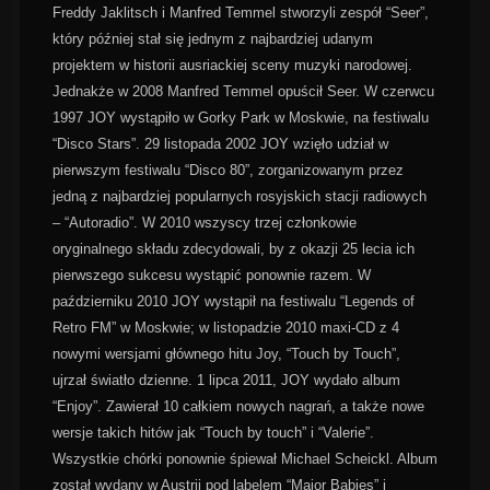
Freddy Jaklitsch i Manfred Temmel stworzyli zespół “Seer”,
który później stał się jednym z najbardziej udanym
projektem w historii ausriackiej sceny muzyki narodowej.
Jednakże w 2008 Manfred Temmel opuścił Seer. W czerwcu
1997 JOY wystąpiło w Gorky Park w Moskwie, na festiwalu
“Disco Stars”. 29 listopada 2002 JOY wzięło udział w
pierwszym festiwalu “Disco 80”, zorganizowanym przez
jedną z najbardziej popularnych rosyjskich stacji radiowych
– “Autoradio”. W 2010 wszyscy trzej członkowie
oryginalnego składu zdecydowali, by z okazji 25 lecia ich
pierwszego sukcesu wystąpić ponownie razem. W
październiku 2010 JOY wystąpił na festiwalu “Legends of
Retro FM” w Moskwie; w listopadzie 2010 maxi-CD z 4
nowymi wersjami głównego hitu Joy, “Touch by Touch”,
ujrzał światło dzienne. 1 lipca 2011, JOY wydało album
“Enjoy”. Zawierał 10 całkiem nowych nagrań, a także nowe
wersje takich hitów jak “Touch by touch” i “Valerie”.
Wszystkie chórki ponownie śpiewał Michael Scheickl. Album
został wydany w Austrii pod labelem “Major Babies” i