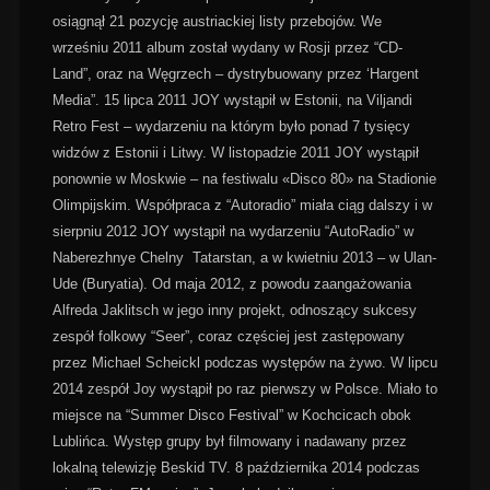
osiągnął 21 pozycję austriackiej listy przebojów. We
wrześniu 2011 album został wydany w Rosji przez “CD-
Land”, oraz na Węgrzech – dystrybuowany przez ‘Hargent
Media”. 15 lipca 2011 JOY wystąpił w Estonii, na Viljandi
Retro Fest – wydarzeniu na którym było ponad 7 tysięcy
widzów z Estonii i Litwy. W listopadzie 2011 JOY wystąpił
ponownie w Moskwie – na festiwalu «Disco 80» na Stadionie
Olimpijskim. Współpraca z “Autoradio” miała ciąg dalszy i w
sierpniu 2012 JOY wystąpił na wydarzeniu “AutoRadio” w
Naberezhnye Chelny Tatarstan, a w kwietniu 2013 – w Ulan-
Ude (Buryatia). Od maja 2012, z powodu zaangażowania
Alfreda Jaklitsch w jego inny projekt, odnoszący sukcesy
zespół folkowy “Seer”, coraz częściej jest zastępowany
przez Michael Scheickl podczas występów na żywo. W lipcu
2014 zespół Joy wystąpił po raz pierwszy w Polsce. Miało to
miejsce na “Summer Disco Festival” w Kochcicach obok
Lublińca. Występ grupy był filmowany i nadawany przez
lokalną telewizję Beskid TV. 8 października 2014 podczas