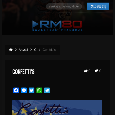
ZALOGUJ SIĘ
Artyści
C
Confetti’s
CONFETTI’S
0
0
Facebook
Messenger
Twitter
WhatsApp
Telegram