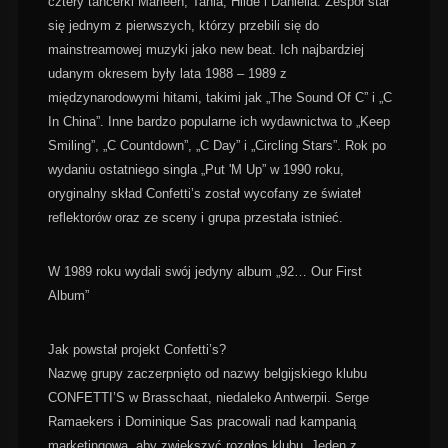
cztery tancerki Marleen, Tania, Hilde i Daniëlla. Zespół stał
się jednym z pierwszych, którzy przebili się do
mainstreamowej muzyki jako new beat. Ich najbardziej
udanym okresem były lata 1988 – 1989 z
międzynarodowymi hitami, takimi jak „The Sound Of C” i „C
In China”. Inne
bardzo popularne ich wydawnictwa to „Keep
Smiling”, „C Countdown”, „C Day” i „Circling Stars”. Rok po
wydaniu ostatniego singla „Put 'M Up” w 1990 roku,
oryginalny skład Confetti’s został wycofany ze świateł
reflektorów oraz ze sceny i grupa przestała istnieć.
W 1989 roku wydali swój jedyny album „92… Our First
Album”
Jak powstał projekt Confetti’s?
Nazwę grupy zaczerpnięto od nazwy belgijskiego klubu
CONFETTI’S w Brasschaat, niedaleko Antwerpii. Serge
Ramaekers i Dominique Sas pracowali nad kampanią
marketingową, aby zwiększyć rozgłos klubu. Jeden z