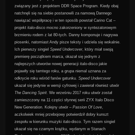
związany jest z projektem DDR Space Program. Kiedy obaj
natchnęli się na siebie postanowili za namową Dannego
nawiązać współpracę i w ten sposób powstał Carino Cat –
projekt italo-disco mocno zakorzeniony w syntezatorowym
brzmieniu rodem z lat 80-tych. Danny komponuje i nagrywa
piosenki, natomiast Andy pisze teksty i udziela się wokalnie.
Ich pierwszy singiel
Speed Undercover
, który miał swoją
premierę początkiem marca, okazał się jednym z
najlepszych utworów nowej generacji italo-disco jakie
pojawiły się tamtego roku, a grupa niemal uznana za
odkrycie roku wśród fanów gatunku.
Speed Undercover
ukazał się jedynie w wersji cyfrowej i zawierał również utwór
The Dancing Spirit
. We wrześniu 2017 roku utwór został
zamieszczony na 11 części słynnej serii ZYX Italo Disco
New Generation. Kolejny utwór –
Passion Of Love
,
aczkolwiek mniej przebojowy potwierdził dobry kunszt
zespołu w kierunku muzyki italo-disco. Tym razem singiel
ukazał się na czarnym krążku, wydanym w Stanach