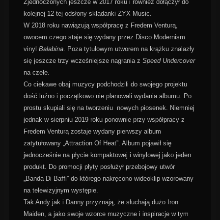
Zjednoczonych jeszcze w 2017 roku i również dołączył do
kolejnej 12-tej odsłony składanki ZYX Music.
W 2018 roku nawiązują współpracę z Fredem Venturą,
owocem czego staje się wydany przez Disco Modernism
vinyl
Balabina
. Poza tytułowym utworem na krążku znalazły
się jeszcze trzy wcześniejsze nagrania z
Speed Undercover
na czele.
Co ciekawe obaj muzycy podchodzili do swojego projektu
dość luźno i początkowo nie planowali wydania albumu. Po
prostu skupiali się na tworzeniu nowych piosenek. Niemniej
jednak w sierpniu 2019 roku ponownie przy współpracy z
Fredem Venturą zostaje wydany pierwszy album
zatytułowany „Attraction Of Heat”. Album pojawił się
jednocześnie na płycie kompaktowej i winylowej jako jeden
produkt. Do promocji płyty posłużył przebojowy utwór
„Banda Di Baffi” do którego nakręcono wideoklip wzorowany
na telewizyjnym występie.
Tak Andy jak i Danny przyznają, że słuchają dużo Iron
Maiden, a jako swoje wzorce muzyczne i inspiracje w tym