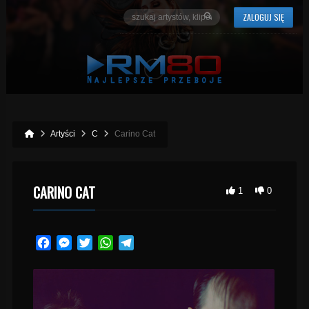
ZALOGUJ SIĘ
Artyści
C
Carino Cat
CARINO CAT
1
0
Facebook
Messenger
Twitter
WhatsApp
Telegram