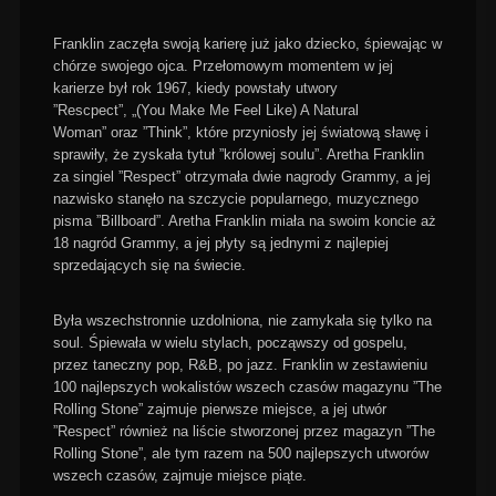
Franklin zaczęła swoją karierę już jako dziecko, śpiewając w
chórze swojego ojca. Przełomowym momentem w jej
karierze był rok 1967, kiedy powstały utwory
”Rescpect”, „(You Make Me Feel Like) A Natural
Woman” oraz ”Think”, które przyniosły jej światową sławę i
sprawiły, że zyskała tytuł ”królowej soulu”. Aretha Franklin
za singiel ”Respect” otrzymała dwie nagrody Grammy, a jej
nazwisko stanęło na szczycie popularnego, muzycznego
pisma ”Billboard”. Aretha Franklin miała na swoim koncie aż
18 nagród Grammy, a jej płyty są jednymi z najlepiej
sprzedających się na świecie.
Była wszechstronnie uzdolniona, nie zamykała się tylko na
soul. Śpiewała w wielu stylach, począwszy od gospelu,
przez taneczny pop, R&B, po jazz. Franklin w zestawieniu
100 najlepszych wokalistów wszech czasów magazynu ”The
Rolling Stone” zajmuje pierwsze miejsce, a jej utwór
”Respect” również na liście stworzonej przez magazyn ”The
Rolling Stone”, ale tym razem na 500 najlepszych utworów
wszech czasów, zajmuje miejsce piąte.