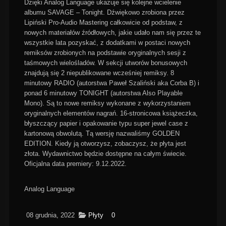
Dzięki Analog Language ukazuje się kolejne wcielenie
albumu SAVAGE – Tonight. Dźwiękowo zrobiona przez
Lipiński Pro-Audio Mastering całkowicie od podstaw, z
nowych materiałów źródłowych, jakie udało nam się przez te
wszystkie lata pozyskać, z dodatkami w postaci nowych
remiksów zrobionych na podstawie oryginalnych sesji z
taśmowych wielośladów. W sekcji utworów bonusowych
znajdują się 2 niepublikowane wcześniej remiksy. 8
minutowy RADIO (autorstwa Paweł Szaliński aka Corba B) i
ponad 6 minutowy TONIGHT (autorstwa Also Playable
Mono). Są to nowe remiksy wykonane z wykorzystaniem
oryginalnych elementów nagrań. 16-stronicowa książeczka,
błyszczący papier i opakowanie typu super jewel case z
kartonową obwolutą. Tą wersję nazwaliśmy GOLDEN
EDITION. Kiedy ją otworzysz, zobaczysz, że płyta jest
złota. Wydawnictwo będzie dostępne na całym świecie.
Oficjalna data premiery: 9.12.2022.
Analog Language
08 grudnia, 2022
Płyty
0