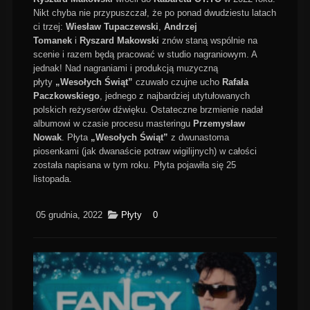
Nikt chyba nie przypuszczał, że po ponad dwudziestu latach
ci trzej:
Wiesław Tupaczewski
,
Andrzej
Tomanek
i
Ryszard
Makowski
znów staną wspólnie na
scenie i razem będą pracować w studio nagraniowym. A
jednak! Nad nagraniami i produkcją muzyczną
płyty
„Wesołych Świąt”
czuwało czujne ucho
Rafała
Paczkowskiego
, jednego z najbardziej utytułowanych
polskich reżyserów dźwięku. Ostateczne brzmienie nadał
albumowi w czasie procesu masteringu
Przemysław
Nowak
. Płyta
„Wesołych Świąt”
z dwunastoma
piosenkami (jak dwanaście potraw wigilijnych) w całości
została napisana w tym roku. Płyta pojawiła się 25
listopada.
05 grudnia, 2022
Płyty
0