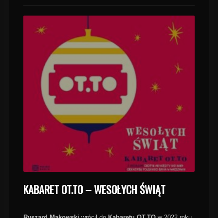
KABARET OT.TO – WESOŁYCH ŚWIĄT
Ryszard Makowski
wrócił do
Kabaretu OT.TO
w 2022 roku.