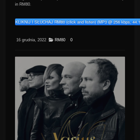
in RM80.
KLIKNIJ I SŁUCHAJ RM80 (click and listen) (MP3 @ 256 kbps, 44.
16 grudnia, 2022
RM80
0