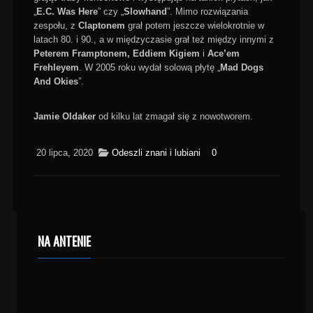
„
E.C. Was Here
” czy „
Slowhand
”. Mimo rozwiązania
zespołu, z
Claptonem
grał potem jeszcze wielokrotnie w
latach 80. i 90., a w międzyczasie grał też między innymi z
Peterem Framptonem, Eddiem Kigiem
i
Ace’em
Frehleyem
. W 2005 roku wydał solową płytę „
Mad Dogs
And Okies
”.
Jamie Oldaker
od kilku lat zmagał się z nowotworem.
20 lipca, 2020
Odeszli znani i lubiani
0
NA ANTENIE