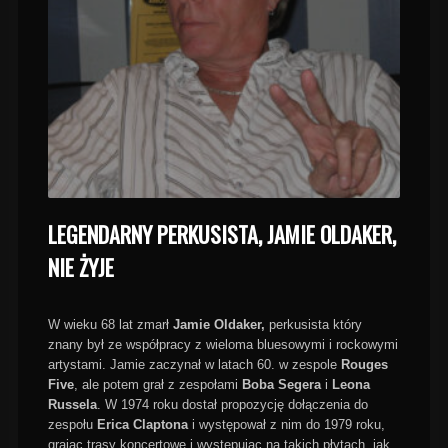
LEGENDARNY PERKUSISTA, JAMIE OLDAKER,
NIE ŻYJE
W wieku 68 lat zmarł
Jamie Oldaker,
perkusista który
znany był ze współpracy z wieloma bluesowymi i rockowymi
artystami. Jamie zaczynał w latach 60. w zespole
Rouges
Five
, ale potem grał z zespołami
Boba Segera
i
Leona
Russela
. W 1974 roku dostał propozycję dołączenia do
zespołu
Erica Claptona
i występował z nim do 1979 roku,
grając trasy koncertowe i występując na takich płytach, jak