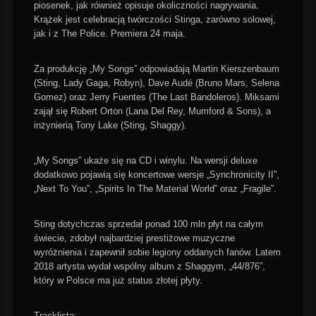
piosenek, jak również opisuje okoliczności nagrywania.
Krążek jest celebracją twórczości Stinga, zarówno solowej,
jak i z The Police. Premiera 24 maja.
Za produkcję „My Songs” odpowiadają Martin Kierszenbaum
(Sting, Lady Gaga, Robyn), Dave Audé (Bruno Mars, Selena
Gomez) oraz Jerry Fuentes (The Last Bandoleros). Miksami
zajął się Robert Orton (Lana Del Rey, Mumford & Sons), a
inżynierią Tony Lake (Sting, Shaggy).
„My Songs” ukaże się na CD i winylu. Na wersji deluxe
dodatkowo pojawią się koncertowe wersje „Synchronicity II”,
„Next To You”, „Spirits In The Material World” oraz „Fragile”.
Sting dotychczas sprzedał ponad 100 mln płyt na całym
świecie, zdobył najbardziej prestiżowe muzyczne
wyróżnienia i zapewnił sobie legiony oddanych fanów. Latem
2018 artysta wydał wspólny album z Shaggym, „44/876”,
który w Polsce ma już status złotej płyty.
Tracklista: