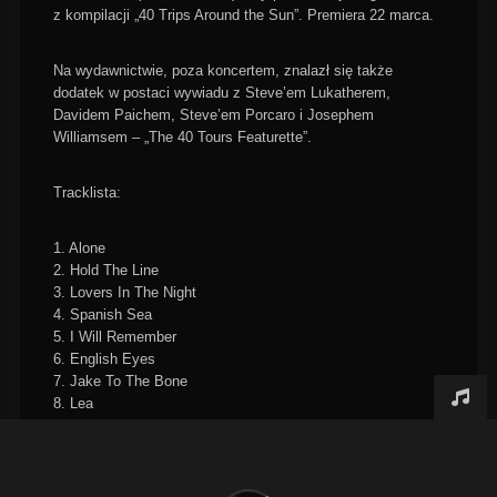
z kompilacji „40 Trips Around the Sun”. Premiera 22 marca.
Na wydawnictwie, poza koncertem, znalazł się także
dodatek w postaci wywiadu z Steve’em Lukatherem,
Davidem Paichem, Steve’em Porcaro i Josephem
Williamsem – „The 40 Tours Featurette”.
Tracklista:
1. Alone
2. Hold The Line
3. Lovers In The Night
4. Spanish Sea
5. I Will Remember
6. English Eyes
7. Jake To The Bone
8. Lea
9. Rosanna
10. Miss Sun
11. Georgy Porgy
12. Human Nature