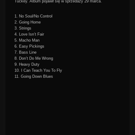
Tuckey.
Album pojawił się w sprzedaży 29 marca.
1. No Soul/No Control
2. Going Home
3. Strings
4. Love Isn’t Fair
5. Macho Man
6. Easy Pickings
7. Bass Line
8. Don’t Do Me Wrong
9. Heavy Duty
10. I Can Teach You To Fly
11. Going Down Blues