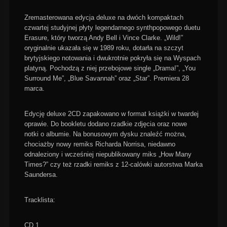
Zremasterowana edycja deluxe na dwóch kompaktach
czwartej studyjnej płyty legendarnego synthpopowego duetu
Erasure, który tworzą Andy Bell i Vince Clarke. „Wild!”
oryginalnie ukazała się w 1989 roku, dotarła na szczyt
brytyjskiego notowania i dwukrotnie pokryła się na Wyspach
platyną. Pochodzą z niej przebojowe single „Drama!”, „You
Surround Me”, „Blue Savannah” oraz „Star”. Premiera 28
marca.
Edycję deluxe 2CD zapakowano w format książki w twardej
oprawie. Do bookletu dodano rzadkie zdjęcia oraz nowe
notki o albumie. Na bonusowym dysku znaleźć można,
chociażby nowy remiks Richarda Norrisa, niedawno
odnaleziony i wcześniej niepublikowany miks „How Many
Times?” czy też rzadki remiks z 12-calówki autorstwa Marka
Saundersa.
Tracklista:
CD 1