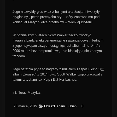
Jego niezwykły głos wraz z bujnymi aranżacjami tworzyły
oryginalny , pełen przepychu styl , który zapewnił mu pod
koniec lat 60-tych kilka przebojów w Wielkiej Brytanii.
W póżniejszych latach Scott Walker zaczoł tworzyć
nagrania bardziej eksperymentalne i awangardowe . Jednym
z jego najwspanialszych osiągnięć jest album „The Drift” z
2006 roku z bezkompromisową , nie kłaniającą się żadnym
trendom.
Jego ostatnia płyta to nagrany z udziałem zespołu Sunn O)))
album „Soused” z 2014 roku. Scott Walker współpracował z
takimi artystami jak Pulp i Bat For Lashes.
inf. Teraz Muzyka.
25 marca, 2019
Odeszli znani i lubiani
0