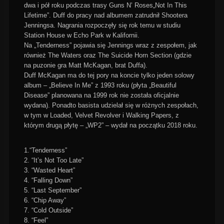
dwa i pół roku podczas trasy Guns N’ Roses„Not In This
Lifetime”. Duff do pracy nad albumem zatrudnił Shootera
Jenningsa. Nagrania rozpoczęły się rok temu w studiu
Station House w Echo Park w Kalifornii.
Na „Tenderness” pojawia się Jennings wraz z zespołem, jak
również The Waters oraz The Suicide Horn Section (gdzie
na puzonie gra Matt McKagan, brat Duffa).
Duff McKagan ma do tej pory na koncie tylko jeden solowy
album – „Believe In Me” z 1993 roku (płyta „Beautiful
Disease” planowana na 1999 rok nie została oficjalnie
wydana). Ponadto basista udzielał się w różnych zespołach,
w tym w Loaded, Velvet Revolver i Walking Papers, z
którym drugą płytę – „WP2” – wydał na początku 2018 roku.
1.“Tenderness”
2. “It’s Not Too Late”
3. “Wasted Heart”
4. “Falling Down”
5. “Last September”
6. “Chip Away”
7. “Cold Outside”
8. “Feel”