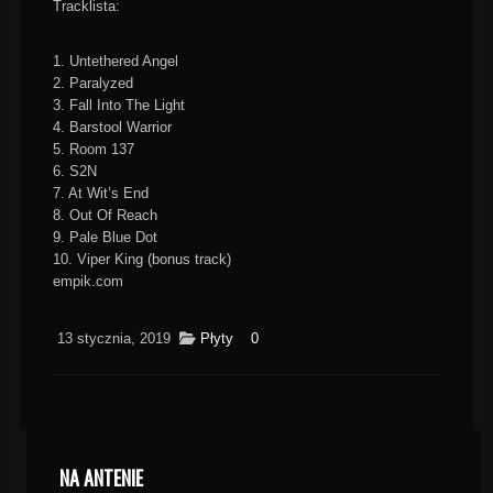
Tracklista:
1. Untethered Angel
2. Paralyzed
3. Fall Into The Light
4. Barstool Warrior
5. Room 137
6. S2N
7. At Wit’s End
8. Out Of Reach
9. Pale Blue Dot
10. Viper King (bonus track)
empik.com
13 stycznia, 2019
Płyty
0
NA ANTENIE