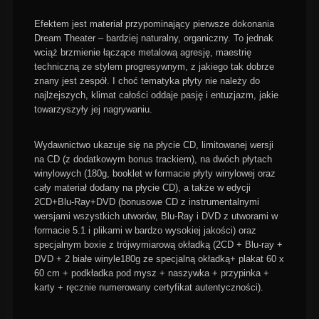
Efektem jest materiał przypominający pierwsze dokonania
Dream Theater – bardziej naturalny, organiczny. To jednak
wciąż brzmienie łączące metalową agresję, maestrię
techniczną ze stylem progresywnym, z jakiego tak dobrze
znany jest zespół. I choć tematyka płyty nie należy do
najlżejszych, klimat całości oddaje pasję i entuzjazm, jakie
towarzyszyły jej nagrywaniu.
Wydawnictwo ukazuje się na płycie CD, limitowanej wersji
na CD (z dodatkowym bonus trackiem), na dwóch płytach
winylowych (180g, booklet w formacie płyty winylowej oraz
cały materiał dodany na płycie CD), a także w edycji
2CD+Blu-Ray+DVD (bonusowe CD z instrumentalnymi
wersjami wszystkich utworów, Blu-Ray i DVD z utworami w
formacie 5.1 i plikami w bardzo wysokiej jakości) oraz
specjalnym boxie z trójwymiarową okładką (2CD + Blu-ray +
DVD + 2 białe winyle180g ze specjalną okładką+ plakat 60 x
60 cm + podkładka pod mysz + naszywka + przypinka +
karty + ręcznie numerowany certyfikat autentyczności).